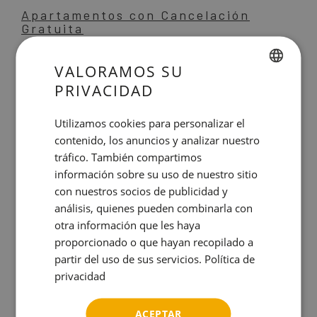
Apartamentos con Cancelación
Gratuita
Estancia prolongada en Barcelona
VALORAMOS SU
Larga estancia en Barcelona
PRIVACIDAD
Reservas Anticipadas en Barcelona
SPANISH
ENGLISH
Utilizamos cookies para personalizar el
contenido, los anuncios y analizar nuestro
CATALAN
Fotos & Vídeo
tráfico. También compartimos
GERMAN
información sobre su uso de nuestro sitio
FRENCH
con nuestros socios de publicidad y
análisis, quienes pueden combinarla con
Eixample
ITALIAN
otra información que les haya
RUSSIAN
proporcionado o que hayan recopilado a
partir del uso de sus servicios.
Política de
Sostenibilidad
privacidad
ACEPTAR