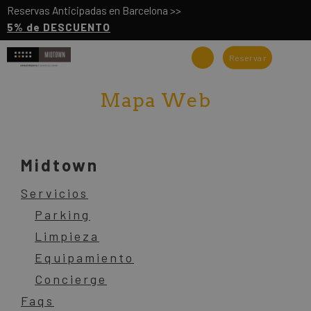
Reservas Anticipadas en Barcelona >>
5% de DESCUENTO
Reservar
Mapa Web
Midtown
Servicios
Parking
Limpieza
Equipamiento
Concierge
Faqs