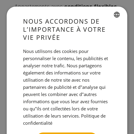
Appartements avec
conditions flexibles
.
NOUS ACCORDONS DE
L’IMPORTANCE À VOTRE
SPANISH
VIE PRIVÉE
ENGLISH
Nous utilisons des cookies pour
CATALAN
personnaliser le contenu, les publicités et
GERMAN
analyser notre trafic. Nous partageons
FRENCH
également des informations sur votre
utilisation de notre site avec nos
ITALIAN
OFERTA SEMANAL
partenaires de publicité et d"analyse qui
Séjour prolongé à
RUSSIAN
peuvent les combiner avec d"autres
Barcelone
informations que vous leur avez fournies
ou qu"ils ont collectées lors de votre
Directement en ligne, vous bénéficierez
utilisation de leurs services.
Politique de
d'une
réduction exclusive de 10 %
.
confidentialité