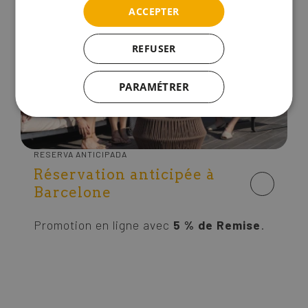
ACCEPTER
REFUSER
PARAMÉTRER
RESERVA ANTICIPADA
Réservation anticipée à
Barcelone
Promotion en ligne avec
5 % de Remise
.