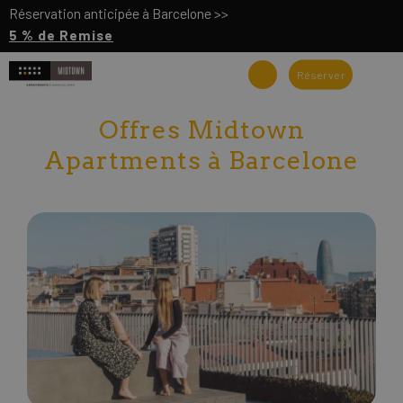
Réservation anticipée à Barcelone >>
5 % de Remise
Réserver
Offres Midtown
Apartments à Barcelone