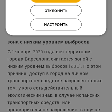
Если вы прибываете после 17h,
ОТКЛОНИТЬ
пожалуйста, ознакомьтесь с правилами
поздней регистрации
.
НАСТРОИТЬ
зона с низким уровнем выбросов
С 1 января 2020 года вся территория
города Барселона считается зоной с
низким уровнем выбросов (ZBE). По этой
причине, доступ в город на личном
транспортном средстве разрешен только
тем, у кого есть действительный
экологический знак, в случае испанских
транспортных средств, или
предварительное разрешение, в случае