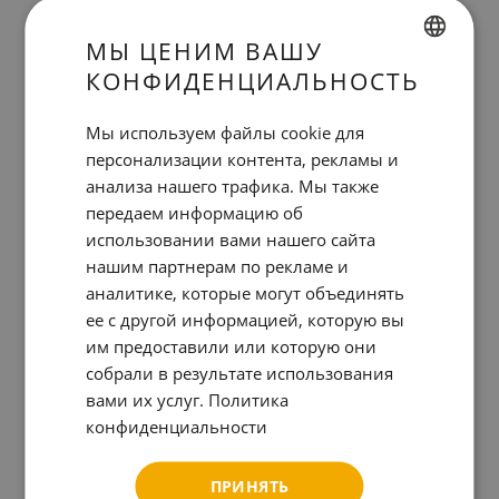
парковки
, так как наши парковочные
МЫ ЦЕНИМ ВАШУ
места предоставляются
при наличии
КОНФИДЕНЦИАЛЬНОСТЬ
свободных мест
.
SPANISH
Гараж легко доступен и хорошо связан с
ENGLISH
Мы используем файлы cookie для
основными дорогами въезда и выезда из
персонализации контента, рекламы и
CATALAN
анализа нашего трафика. Мы также
города, такими, как магистралями С-31 и
GERMAN
передаем информацию об
B-20, Ronda Litoral или главными улицами
FRENCH
использовании вами нашего сайта
Барселоны: проспект Диагональ, улица
нашим партнерам по рекламе и
ITALIAN
Араго, Гран Виа и проспект Меридиана.
аналитике, которые могут объединять
RUSSIAN
ее с другой информацией, которую вы
Если вы приезжаете после 17 часов,
им предоставили или которую они
пожалуйста, прочитайте документ в
собрали в результате использования
формате
PDF о поздней регистрации
вами их услуг.
Политика
заезда
, в разделе Опыт, где вы найдете
конфиденциальности
всю информацию, необходимую для
ПРИНЯТЬ
доступа в нашу парковку.