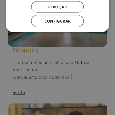
REBUTJAR
CONFIGURAR
Pàrquing
El cotxe no és un problema a Midtown
Apartments.
(Servei amb cost addicional)
+info