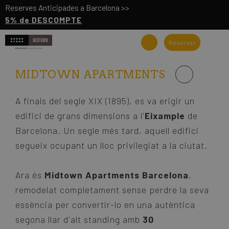
Reserves Anticipades a Barcelona >>
5% de DESCOMPTE
Reservar
MIDTOWN APARTMENTS
A finals del segle XIX (1895), es va erigir un
edifici de grans dimensions a l'
Eixample
de
Barcelona. Un segle més tard, aquell edifici
segueix ocupant un lloc privilegiat a la ciutat.
Ara és
Midtown Apartments Barcelona
,
remodelat completament sense perdre la seva
essència per convertir-lo en una autèntica
segona llar d'alt standing amb
30