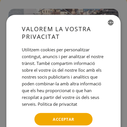
VALOREM LA VOSTRA
PRIVACITAT
SPANISH
ENGLISH
Utilitzem cookies per personalitzar
contingut, anuncis i per analitzar el nostre
CATALAN
trànsit. També compartim informació
GERMAN
sobre el vostre ús del nostre lloc amb els
Terrassa amb Piscina
FRENCH
nostres socis publicitaris i analítics que
poden combinar-la amb altra informació
ITALIAN
Piscina amb solàrium i un entorn vibrant.
que els heu proporcionat o que han
RUSSIAN
recopilat a partir del vostre ús dels seus
serveis.
Política de privacitat
Veure més
ACCEPTAR