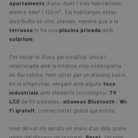
apartaments
d'una, dues i tres habitacions,
d'entre 49m² i 120 m². Els habitatges estan
distribuïts en cinc plantes, mentre que a la
terrassa
hi ha una
piscina privada
amb
solàrium
.
Per dotar-lo d'una personalitat única i
relacionada amb la intensa vida cosmopolita
de Barcelona, hem optat per un disseny basat
en la simplicitat, elegant amb alguns
tocs
industrials
amb elements tecnològics:
TV
LCD
de 50 polzades,
altaveus Bluetooth
i
Wi-
Fi gratuït
, connectivitat global garantida.
Hem deixat els detalls en mans d'un dels grans
genis del disseny de la ciutat,
Peret
. Un nom