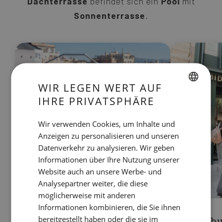
Dachterrasse
befindet sich ein
Pool
mit
Sonnenterrasse
.
WIR LEGEN WERT AUF
IHRE PRIVATSPHÄRE
SPANISH
ENGLISH
Wir verwenden Cookies, um Inhalte und
Anzeigen zu personalisieren und unseren
CATALAN
Datenverkehr zu analysieren. Wir geben
GERMAN
Informationen über Ihre Nutzung unserer
FRENCH
Website auch an unsere Werbe- und
Analysepartner weiter, die diese
ITALIAN
möglicherweise mit anderen
RUSSIAN
Informationen kombinieren, die Sie ihnen
bereitgestellt haben oder die sie im
Wohnungen mit
Frühbu