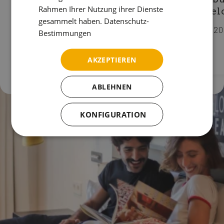
Rahmen Ihrer Nutzung ihrer Dienste
Schwimmbad
Barcel
gesammelt haben.
Datenschutz-
Sonnenterrasse
bis zu 2
Bestimmungen
AKZEPTIEREN
ABLEHNEN
KONFIGURATION