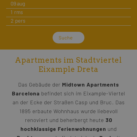
09
aug
1
rms
2
pers
Suche
Apartments im Stadtviertel
Eixample Dreta
Das Gebäude der
Midtown Apartments
Barcelona
befindet sich im Eixample-Viertel
an der Ecke der Straßen Casp und Bruc. Das
1895 erbaute Wohnhaus wurde liebevoll
renoviert und beherbergt heute
30
hochklassige Ferienwohnungen
und