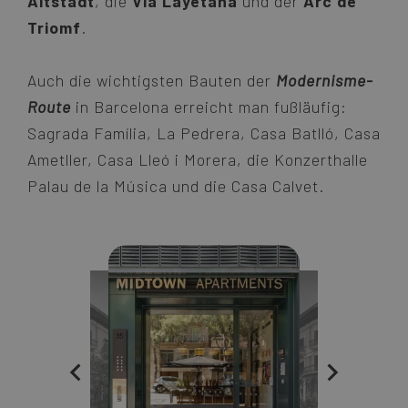
Altstadt
, die
Via Layetana
und der
Arc de
Triomf
.
Auch die wichtigsten Bauten der
Modernisme-
Route
in Barcelona erreicht man fußläufig:
Sagrada Família, La Pedrera, Casa Batlló, Casa
Ametller, Casa Lleó i Morera, die Konzerthalle
Palau de la Música und die Casa Calvet.