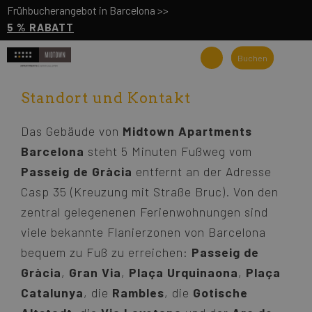
Frühbucherangebot in Barcelona >>
5 % RABATT
Buchen
Standort und Kontakt
Das Gebäude von
Midtown Apartments
Barcelona
steht 5 Minuten Fußweg vom
Passeig de Gràcia
entfernt an der Adresse
Casp 35 (Kreuzung mit Straße Bruc). Von den
zentral gelegenenen Ferienwohnungen sind
viele bekannte Flanierzonen von Barcelona
bequem zu Fuß zu erreichen:
Passeig de
Gràcia
,
Gran Via
,
Plaça Urquinaona
,
Plaça
Catalunya
, die
Rambles
, die
Gotische