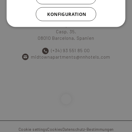
KONFIGURATION
Midtown Apartments
Casp, 35.
08010 Barcelona. Spanien
(+34) 93 551 85 00
midtownapartments@nnhotels.com
Cookie settings
Cookies
Datenschutz-Bestimmungen