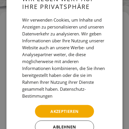
IHRE PRIVATSPHÄRE
SPANISH
ENGLISH
Wir verwenden Cookies, um Inhalte und
TERMS & CONDITIONS
Anzeigen zu personalisieren und unseren
CATALAN
Datenverkehr zu analysieren. Wir geben
GERMAN
Informationen über Ihre Nutzung unserer
Download our Terms & Conditions.
FRENCH
Website auch an unsere Werbe- und
PDF herunterladen
Analysepartner weiter, die diese
ITALIAN
möglicherweise mit anderen
RUSSIAN
Informationen kombinieren, die Sie ihnen
bereitgestellt haben oder die sie im
Rahmen Ihrer Nutzung ihrer Dienste
Abonnieren Sie den Newsletter
gesammelt haben.
Datenschutz-
Bestimmungen
AKZEPTIEREN
ABLEHNEN