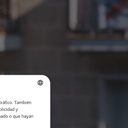
SPANISH
 tráfico. También
ENGLISH
licidad y
onado o que hayan
CATALAN
GERMAN