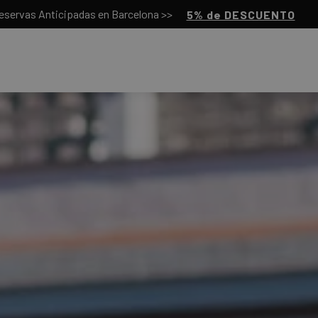
eservas Anticipadas en Barcelona >>
5% de DESCUENTO