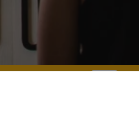
Suche
lona
der Kurzurlaub.