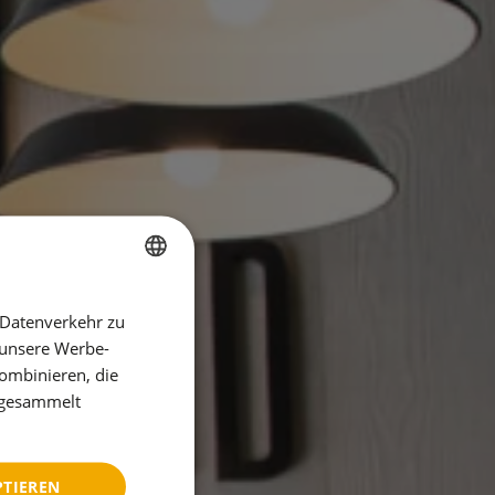
SPANISH
 Datenverkehr zu
ENGLISH
 unsere Werbe-
ombinieren, die
CATALAN
e gesammelt
GERMAN
FRENCH
PTIEREN
ITALIAN