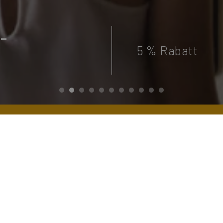
-
5 % Rabatt
hbucherangebot in Barce
et Ihnen
unzählige Möglichkeiten
für Ihren Urlaub o